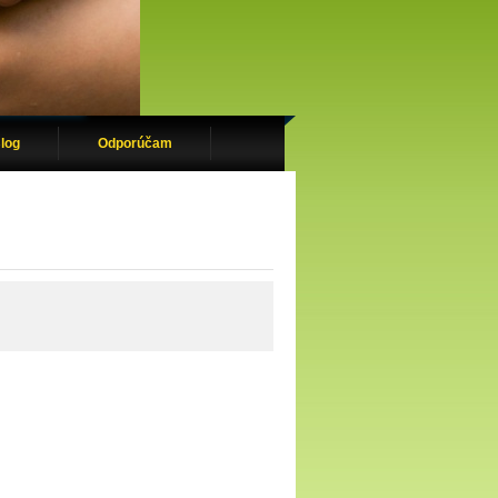
log
Odporúčam