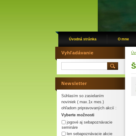
Úvodná stránka
O mne
Vyhľadávanie
Úv
Š
Newsletter
Súhlasím so zasielaním
noviniek ( max.1x mes.)
ohľadom pripravovaných akcií :
Vyberte možnosti
jogové aj sebapoznávacie
semináre
len sebapoznávacie akcie