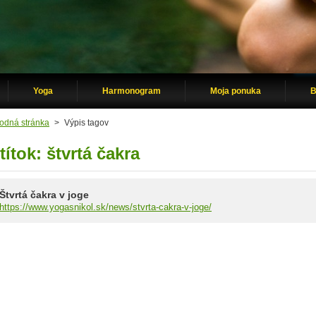
Yoga
Harmonogram
Moja ponuka
B
odná stránka
>
Výpis tagov
títok: štvrtá čakra
Štvrtá čakra v joge
https://www.yogasnikol.sk/news/stvrta-cakra-v-joge/