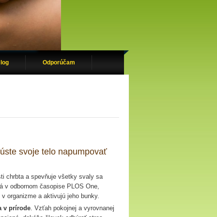
log
Odporúčam
kúste svoje telo napumpovať
sti chrbta a spevňuje všetky svaly sa
aná v odbornom časopise PLOS One,
m v organizme a aktivujú jeho bunky.
 v prírode
. Vzťah pokojnej a vyrovnanej