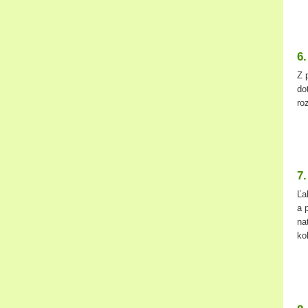
6.
Z 
do
ro
7
Ľa
a 
na
ko