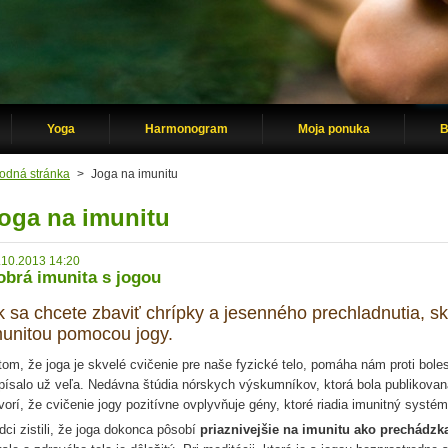
Yoga
Harmonogram
Moja ponuka
B
odná stránka
>
Joga na imunitu
oga na imunitu
.10.2013 14:20
obrá imunita s jogou
k sa chcete zbaviť chrípky a jesenného prechladnutia, s
munitou pomocou jogy.
tom, že joga je skvelé cvičenie pre naše fyzické telo, pomáha nám proti bole
písalo už veľa. Nedávna štúdia nórskych výskumníkov, ktorá bola publikov
vorí, že cvičenie jogy pozitívne ovplyvňuje gény, ktoré riadia imunitný systé
dci zistili, že joga dokonca pôsobí
priaznivejšie na imunitu ako prechádzka