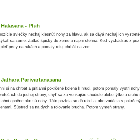
 Halasana - Pluh
pozície sviečky nechaj klesnúť nohy za hlavu, ak sa dáýá nechaj ich vystreté
týkať sa zeme. Zatlač špičky do zeme a napni stehná. Keď vychádzaš z pozí
zpleť prsty na rukách a pomaly roluj chrbát na zem.
. Jathara Parivartanasana
hni si na chrbát a pritiahni pokrčené kolená k hrudi, potom pomaly vystri nohy
pretoč ich do jednej strany, chyť sa za vonkajšie chodidlo alebo lýtko a druhú
tiahni opačne ako sú nohy. Táto pozícia sa dá robiť aj ako variácia s pokrčen
lenami. Sústreď sa na dych a rolovanie brucha. Potom vymeň strany.