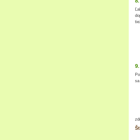
8
Ľa
do
ti
9
Po
sa
zd
Št