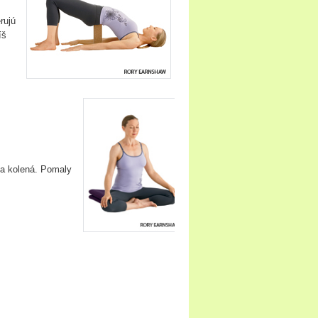
rujú
íš
na kolená. Pomaly