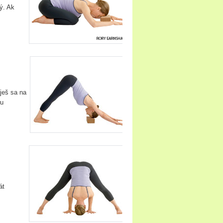
ý. Ak
ješ sa na
ou
át