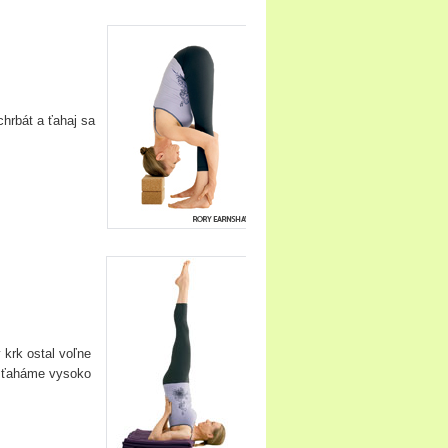
chrbát a ťahaj sa
 krk ostal voľne
y ťaháme vysoko