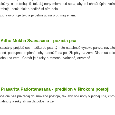
dložky, ak potrebuješ, tak daj nohy mierne od seba, aby bol chrbát úplne voľn
trebujš, použi blok a podlož si ním čelo.
zícia uvoľňuje telo a je veľmi účiná proti migrénam.
. Adho Mukha Svanasana - pozícia psa
balasány prejdeš cez mačku do psa, tým že natiahneš vysoko panvu, navažu
ehná, postupne prepínaš nohy a snažíš sa položiť päty na zem. Dlane sú cel
ochou na zemi. Chrbát je široký a ramená uvoľnené, otvorené.
. Prasarita Padottanasana - predklon v širokom postoji
pozície psa prikráčaj do širokého postoja, tak aby boli nohy v jednej línii, chrb
tiahnutý a ruky ak sa dá polož na zem.