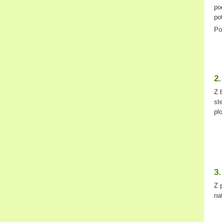
po
po
Po
2
Z 
st
pl
3
Z 
na