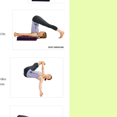
cie,
 ruku
ými