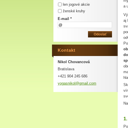
my
len jogové akcie
a 
ženské kruhy
Vý
E-mail *
aj
sv
po
od
Po
ob
Kontakt
do
sp
Nikol Chovancová
ob
Bratislava
ma
+421 904 245 686
hl
yogasnik
ol@gmail
.com
Sk
ví
sv
Na
1.
Po