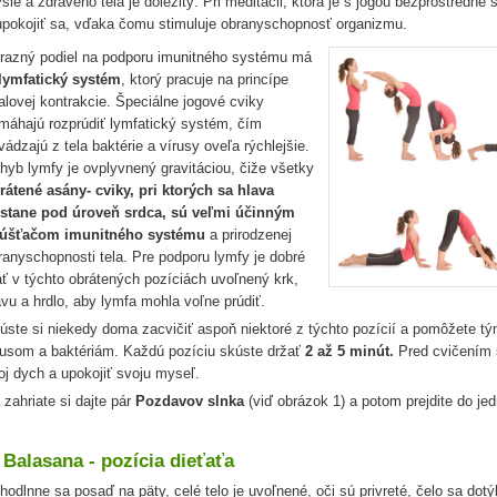
sle a zdravého tela je dôležitý. Pri meditácii, ktorá je s jogou bezprostredne
upokojiť sa, vďaka čomu stimuluje obranyschopnosť organizmu.
razný podiel na podporu imunitného systému má
lymfatický systém
, ktorý pracuje na princípe
alovej kontrakcie. Špeciálne jogové cviky
máhajú rozprúdiť lymfatický systém, čím
vádzajú z tela baktérie a vírusy oveľa rýchlejšie.
hyb lymfy je ovplyvnený gravitáciou, čiže všetky
rátené asány- cviky, pri ktorých sa hlava
stane pod úroveň srdca, sú veľmi účinným
úšťačom imunitného systému
a prirodzenej
ranyschopnosti tela. Pre podporu lymfy je dobré
ť v týchto obrátených pozíciách uvoľnený krk,
avu a hrdlo, aby lymfa mohla voľne prúdiť.
úste si niekedy doma zacvičiť aspoň niektoré z týchto pozícií a pomôžete tým
rusom a baktériám. Každú pozíciu skúste držať
2 až 5 minút.
Pred cvičením s
oj dych a upokojiť svoju myseľ.
 zahriate si dajte pár
Pozdavov slnka
(viď obrázok 1) a potom prejdite do jed
 Balasana - pozícia dieťaťa
hodlnne sa posaď na päty, celé telo je uvoľnené, oči sú privreté, čelo sa dot