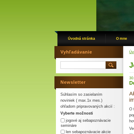
Úvodná stránka
O mne
Vyhľadávanie
Úv
J
30
Newsletter
D
A
Súhlasím so zasielaním
i
noviniek ( max.1x mes.)
ohľadom pripravovaných akcií :
O 
Vyberte možnosti
po
jogové aj sebapoznávacie
ho
semináre
Ve
len sebapoznávacie akcie