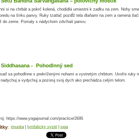
. Setu Bandha Sarvangasana – polovičný mostík
hni si na chrbát a pokrč kolená, chodidlá umiestni k zadku na zem. Nohy sme
predu na šírku panvy. Ruky tzatlač pozdĺž tela dlaňami na zem a ramená tlač
ež do zeme. Pomaly s nádychom zdvíhaš panvu.
. Siddhasana - Pohodlnný sed
saď sa pohodlnne s prekríženými nohami a vystretým chrbtom. Uvoľni ruky 
 nadychuj a vydychuj a pozoruj svoj dych ako prechádza celým telom.
roj: https://www.yogajournal.com/practice/2695
ítky
:
imunita
|
lymfatický systé
|
joga