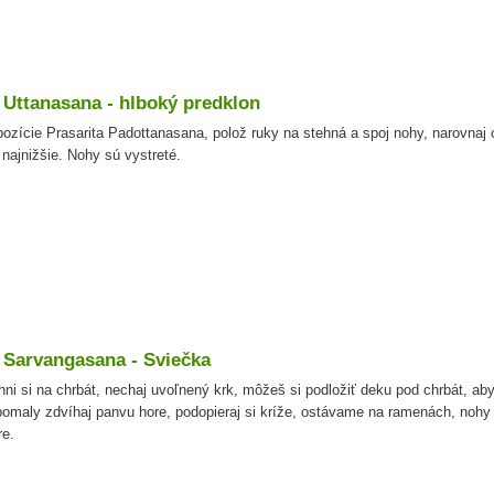
. Uttanasana - hlboký predklon
pozície Prasarita Padottanasana, polož ruky na stehná a spoj nohy, narovnaj 
 najnižšie. Nohy sú vystreté.
. Sarvangasana - Sviečka
hni si na chrbát, nechaj uvoľnený krk, môžeš si podložiť deku pod chrbát, aby
pomaly zdvíhaj panvu hore, podopieraj si kríže, ostávame na ramenách, noh
re.