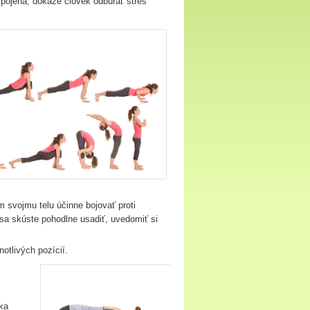
 spojená, dokáže človek odbúrať stres
 svojmu telu účinne bojovať proti
a skúste pohodlne usadiť, uvedomiť si
notlivých pozícií.
ýka