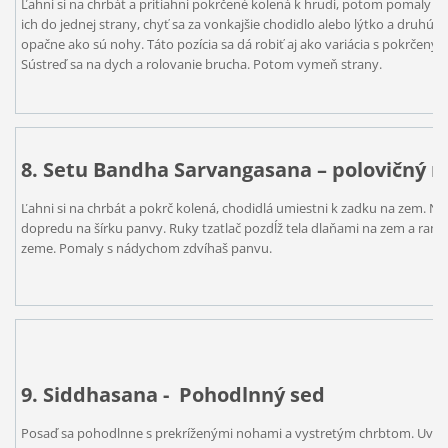
Ľahni si na chrbát a pritiahni pokrčené kolená k hrudi, potom pomaly vy
ich do jednej strany, chyť sa za vonkajšie chodidlo alebo lýtko a druhú r
opačne ako sú nohy. Táto pozícia sa dá robiť aj ako variácia s pokrčený
Sústreď sa na dych a rolovanie brucha. Potom vymeň strany.
8. Setu Bandha Sarvangasana – polovičný m
Ľahni si na chrbát a pokrč kolená, chodidlá umiestni k zadku na zem. N
dopredu na šírku panvy. Ruky tzatlač pozdĺž tela dlaňami na zem a ramen
zeme. Pomaly s nádychom zdvíhaš panvu.
9. Siddhasana - Pohodlnný sed
Posaď sa pohodlnne s prekríženými nohami a vystretým chrbtom. Uvoľn