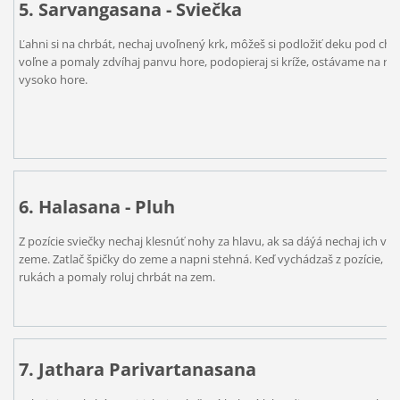
5. Sarvangasana - Sviečka
Ľahni si na chrbát, nechaj uvoľnený krk, môžeš si podložiť deku pod chrb
voľne a pomaly zdvíhaj panvu hore, podopieraj si kríže, ostávame na 
vysoko hore.
6. Halasana - Pluh
Z pozície sviečky nechaj klesnúť nohy za hlavu, ak sa dáýá nechaj ich vys
zeme. Zatlač špičky do zeme a napni stehná. Keď vychádzaš z pozície, ro
rukách a pomaly roluj chrbát na zem.
7. Jathara Parivartanasana