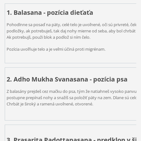
1. Balasana - pozícia dieťaťa
Pohodlnne sa posaď na päty, celé telo je uvoľnené, oči sú privreté, čelo 
podložky, ak potrebuješ, tak daj nohy mierne od seba, aby bol chrbát úp
Ak potrebujš, použi blok a podlož si ním čelo.
Pozícia uvoľňuje telo a je veľmi účiná proti migrénam.
2. Adho Mukha Svanasana - pozícia psa
Z balasány prejdeš cez mačku do psa, tým že natiahneš vysoko panvu, n
postupne prepínaš nohy a snažíš sa položiť päty na zem. Dlane sú celou
Chrbát je široký a ramená uvoľnené, otvorené.
3. Prasarita Padottanasana - predklon v ši