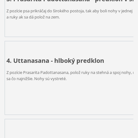
Z pozície psa prikráčaj do širokého postoja, tak aby boli nohy v jednej lín
a ruky ak sa dá polož na zem.
4. Uttanasana - hlboký predklon
Z pozície Prasarita Padottanasana, polož ruky na stehná a spoj nohy, na
sa čo najnižšie. Nohy sú vystreté.