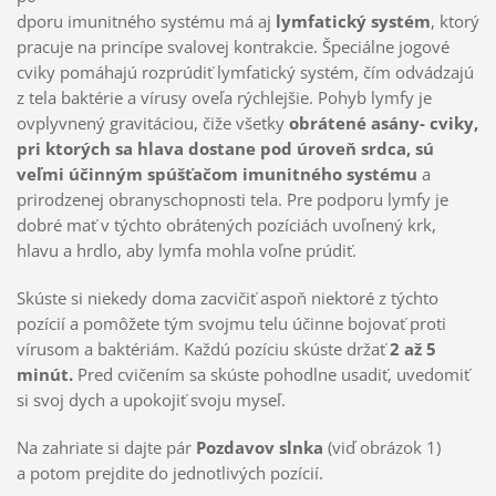
dporu imunitného systému má aj
lymfatický systém
, ktorý
pracuje na princípe svalovej kontrakcie. Špeciálne jogové
cviky pomáhajú rozprúdiť lymfatický systém, čím odvádzajú
z tela baktérie a vírusy oveľa rýchlejšie. Pohyb lymfy je
ovplyvnený gravitáciou, čiže všetky
obrátené asány- cviky,
pri ktorých sa hlava dostane pod úroveň srdca, sú
veľmi účinným spúšťačom imunitného systému
a
prirodzenej obranyschopnosti tela. Pre podporu lymfy je
dobré mať v týchto obrátených pozíciách uvoľnený krk,
hlavu a hrdlo, aby lymfa mohla voľne prúdiť.
Skúste si niekedy doma zacvičiť aspoň niektoré z týchto
pozícií a pomôžete tým svojmu telu účinne bojovať proti
vírusom a baktériám. Každú pozíciu skúste držať
2 až 5
minút.
Pred cvičením sa skúste pohodlne usadiť, uvedomiť
si svoj dych a upokojiť svoju myseľ.
Na zahriate si dajte pár
Pozdavov slnka
(viď obrázok 1)
a potom prejdite do jednotlivých pozícií.