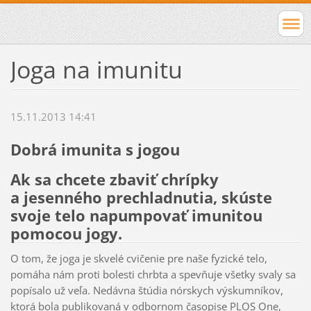
Joga na imunitu
15.11.2013 14:41
Dobrá imunita s jogou
Ak sa chcete zbaviť chrípky
a jesenného prechladnutia, skúste
svoje telo napumpovať imunitou
pomocou jogy.
O tom, že joga je skvelé cvičenie pre naše fyzické telo,
pomáha nám proti bolesti chrbta a spevňuje všetky svaly sa
popísalo už veľa. Nedávna štúdia nórskych výskumníkov,
ktorá bola publikovaná v odbornom časopise PLOS One,