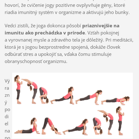
hovorí, že cvičenie jogy pozitívne ovplyvňuje gény, ktoré
riadia imunitný systém v organizme a aktivujú jeho bunky.
Vedci zistili, že joga dokonca pôsobí
priaznivejšie na
imunitu ako prechádzka v prírode
. Vzťah pokojnej
a vyrovnanej mysle a zdravého tela je dôležitý. Pri meditácii,
ktorá je s jogou bezprostredne spojená, dokáže človek
odbúrať stres a upokojiť sa, vďaka čomu stimuluje
obranyschopnosť organizmu.
Vý
ra
zn
ý
po
di
el
na
po