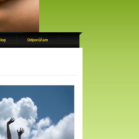
log
Odporúčam