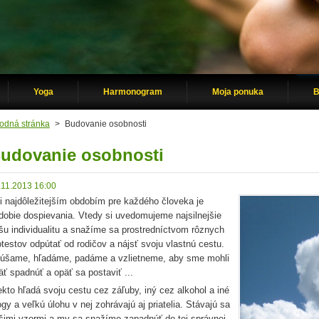
Yoga
Harmonogram
Moja ponuka
B
odná stránka
>
Budovanie osobnosti
udovanie osobnosti
.11.2013 16:00
i najdôležitejším obdobím pre každého človeka je
dobie dospievania. Vtedy si uvedomujeme najsilnejšie
šu individualitu a snažíme sa prostredníctvom rôznych
otestov odpútať od rodičov a nájsť svoju vlastnú cestu.
úšame, hľadáme, padáme a vzlietneme, aby sme mohli
äť spadnúť a opäť sa postaviť ...
ekto hľadá svoju cestu cez záľuby, iný cez alkohol a iné
ogy a veľkú úlohu v nej zohrávajú aj priatelia. Stávajú sa
šimi vzormi a my sa snažíme zapadnúť do tej správnej