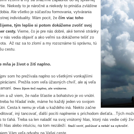
rtie. Niekedy to je náročné a niekedy to prináša zvláštne
dobia. Ale všetko je súčasťou formovania, vytvárania
astnej individuality. Mám pocit, že
čím viac toho
žijeme, tým lepšie si potom dokážeme zvoliť svoj
er cesty.
Vieme, čo je pre nás dobré, aké temné stránky
 v nás vedia objaviť a ako veľmi sa dokážeme tešiť zo
vota. Až raz sa to zlomí a my rozoznáme tú správnu, tú
šu cestu.
e mňa je život o žití naplno.
jprv som ho prežívala naplno so všetkými vonkajšími
špiráciami. Prežila som veľa úžasných chvíľ, ale aj veľa
lamaní.
Dnes žijem tiež naplno, ale vnútorne.
tim a už viem, že naše šťastie a bohatstvo je vo vnútri.
treba ho hľadať inde, máme ho každý jeden vo svojom
útri. Cesta k nemu je však u každého iná. Niekto začne
ditovať, iný tancovať, ďalší pocíti naplnenie s príchodom dieťaťa...Tých mož
s to ťahá. Treba sa len naladiť na svoj vnútorný hlas, ktorý nás vedie celý 
ží hlas alebo intuíciu, na tom nezáleží.
Stačí veriť, počúvať a nebáť sa vykročiť.
ajem Vám veľa odvahy na Vašej ceste,