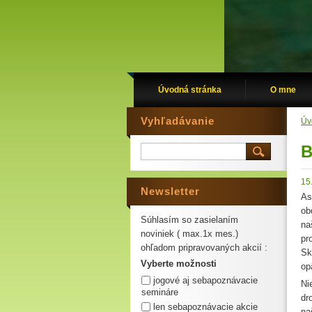
Úvodná stránka
O mne
Vyhľadávanie
Úv
B
15
Newsletter
As
ob
Súhlasím so zasielaním
na
noviniek ( max.1x mes.)
pr
ohľadom pripravovaných akcií :
Sk
Vyberte možnosti
op
jogové aj sebapoznávacie
Ni
semináre
dr
len sebapoznávacie akcie
na