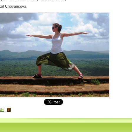
kol Chovancová
äť