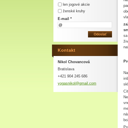
len jogové akcie
pa
ženské kruhy
ob
vl
E-mail *
za
sm
sa
ži
na
Kontakt
Pr
Nikol Chovancová
Bratislava
Na
+421 904 245 686
in
yogasnik
ol@gmail
.com
sk
Cí
Ne
vn
me
ná
bo
Pr